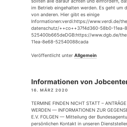
sollten alle darauf achten und einfordern, 
im Betrieb eingehalten werden. Es geht um 
von anderen. Hier gibt es einige
Informationen:verdi:https://www.verdi.de/th
datenschutz/++co++37f4d360-58b0-11ea-
525400b665deDGB:https://www.dgb.de/th
11ea-8e68-52540088cada
Veröffentlicht unter
Allgemein
Informationen von Jobcente
16. MÄRZ 2020
TERMINE FINDEN NICHT STATT – ANTRÄGE
WERDEN — INFORMATIONEN ZUR GEGENSE
E.V. FOLGEN — Mitteilung der Bundesagentu
persönlichen Kontakt in unseren Dienststellen