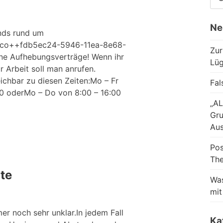
NA
Ne
nds rund um
++co++fdb5ec24-5946-11ea-8e68-
Zur
ne Aufhebungsverträge! Wenn ihr
Lüg
 Arbeit soll man anrufen.
eichbar zu diesen Zeiten:Mo – Fr
Fal
00 oderMo – Do von 8:00 – 16:00
„AL
Gru
Aus
Pos
Th
te
Was
mit
mer noch sehr unklar.In jedem Fall
Ka