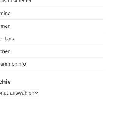
sismusmelder
mine
emen
er Uns
hnen
sammenInfo
chiv
CHIV