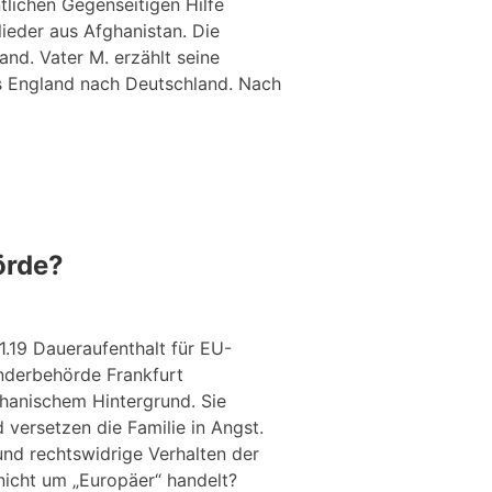
lichen Gegenseitigen Hilfe
lieder aus Afghanistan. Die
land. Vater M. erzählt seine
s England nach Deutschland. Nach
örde?
19 Daueraufenthalt für EU-
nderbehörde Frankfurt
ghanischem Hintergrund. Sie
versetzen die Familie in Angst.
 und rechtswidrige Verhalten der
 nicht um „Europäer“ handelt?