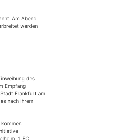
nannt. Am Abend
erbreitet werden
 Einweihung des
zum Empfang
 Stadt Frankfurt am
des nach ihrem
zu kommen.
itiative
lheim, 1. FC