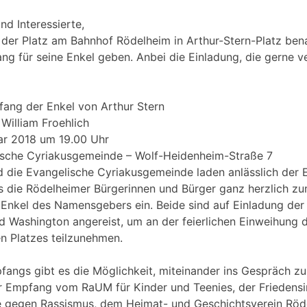
nd Interessierte,
d der Platz am Bahnhof Rödelheim in Arthur-Stern-Platz be
ng für seine Enkel geben. Anbei die Einladung, die gerne v
ang der Enkel von Arthur Stern
 William Froehlich
uar 2018 um 19.00 Uhr
sche Cyriakusgemeinde – Wolf-Heidenheim-Straße 7
d die Evangelische Cyriakusgemeinde laden anlässlich der
es die Rödelheimer Bürgerinnen und Bürger ganz herzlich 
Enkel des Namensgebers ein. Beide sind auf Einladung der
d Washington angereist, um an der feierlichen Einweihung 
n Platzes teilzunehmen.
angs gibt es die Möglichkeit, miteinander ins Gespräch 
r Empfang vom RaUM für Kinder und Teenies, der Friedensin
 gegen Rassismus, dem Heimat- und Geschichtsverein Röde