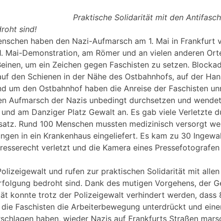
Praktische Solidarität mit den Antifasch
roht sind!
nschen haben den Nazi-Aufmarsch am 1. Mai in Frankfurt v
 1. Mai-Demonstration, am Römer und an vielen anderen Ort
einen, um ein Zeichen gegen Faschisten zu setzen. Blocka
uf den Schienen in der Nähe des Ostbahnhofs, auf der Ha
nd um den Ostbahnhof haben die Anreise der Faschisten u
 den Aufmarsch der Nazis unbedingt durchsetzen und wende
und am Danziger Platz Gewalt an. Es gab viele Verletzte 
satz. Rund 100 Menschen mussten medizinisch versorgt wer
ungen in ein Krankenhaus eingeliefert. Es kam zu 30 Inge
esserecht verletzt und die Kamera eines Pressefotografen
Polizeigewalt und rufen zur praktischen Solidarität mit allen
erfolgung bedroht sind. Dank des mutigen Vorgehens, der G
tät konnte trotz der Polizeigewalt verhindert werden, das
 die Faschisten die Arbeiterbewegung unterdrückt und eine
schlagen haben, wieder Nazis auf Frankfurts Straßen mars