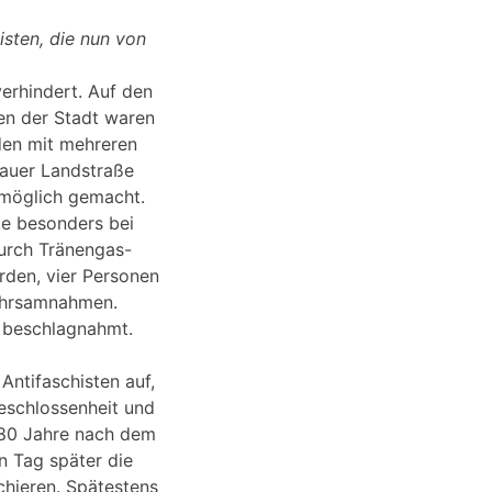
isten, die nun von
erhindert. Auf den
en der Stadt waren
den mit mehreren
nauer Landstraße
nmöglich gemacht.
te besonders bei
durch Tränengas-
den, vier Personen
wahrsamnahmen.
 beschlagnahmt.
 Antifaschisten auf,
eschlossenheit und
s 80 Jahre nach dem
n Tag später die
chieren. Spätestens