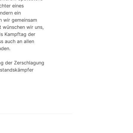
chter eines
ndern ein
enn wir gemeinsam
ft wünschen wir uns,
ls Kampftag der
s auch an allen
nden.
ag der Zerschlagung
erstandskämpfer