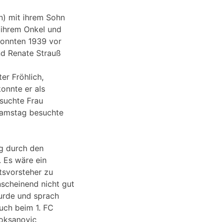
rn) mit ihrem Sohn
, ihrem Onkel und
 konnten 1939 vor
und Renate Strauß
er Fröhlich,
onnte er als
esuchte Frau
 Samstag besuchte
ng durch den
. Es wäre ein
tsvorsteher zu
nscheinend nicht gut
wurde und sprach
uch beim 1. FC
Voksanovic