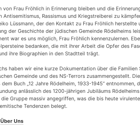
 von Frau Fröhlich in Erinnerung bleiben und die Erinnerung
n Antisemitismus, Rassismus und Kriegstreiberei zu kämpfe
eiko Lüssmann, der den Kontakt zu Frau Fröhlich herstellte 
ung der Geschichte der jüdischen Gemeinde Rödelheims lei
ent war es uns möglich, Frau Fröhlich kennenzulernen. Ebe
Stolpersteine bedanken, die mit ihrer Arbeit die Opfer des F
nd ihre Biographien in den Stadtteil trägt.
chs haben wir eine kurze Dokumentation über die Familien 
ischen Gemeinde und des NS-Terrors zusammengestellt. Die
s dem Buch „12 Jahre Rödelheim, 1933-1945“ entnommen, d
undung anlässlich des 1200-jährigen Jubiläums Rödelheims 
die Gruppe massiv angegriffen, was die bis heute virulente
semitische Tendenzen belegt.
r
Über Uns