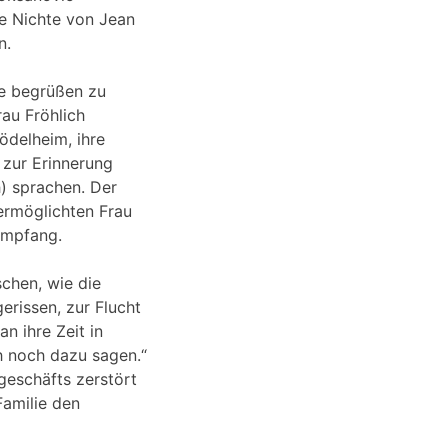
ie Nichte von Jean
n.
ie begrüßen zu
rau Fröhlich
Rödelheim, ihre
 zur Erinnerung
h) sprachen. Der
ermöglichten Frau
Empfang.
schen, wie die
rissen, zur Flucht
n ihre Zeit in
h noch dazu sagen.“
geschäfts zerstört
Familie den