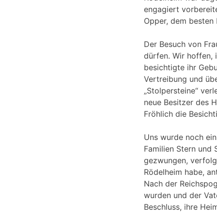
engagiert vorbereit
Opper, dem besten F
Der Besuch von Frau
dürfen. Wir hoffen,
besichtigte ihr Gebu
Vertreibung und übe
„Stolpersteine“ ver
neue Besitzer des 
Fröhlich die Besich
Uns wurde noch einm
Familien Stern und 
gezwungen, verfolgt
Rödelheim habe, ant
Nach der Reichspogr
wurden und der Vat
Beschluss, ihre Hei