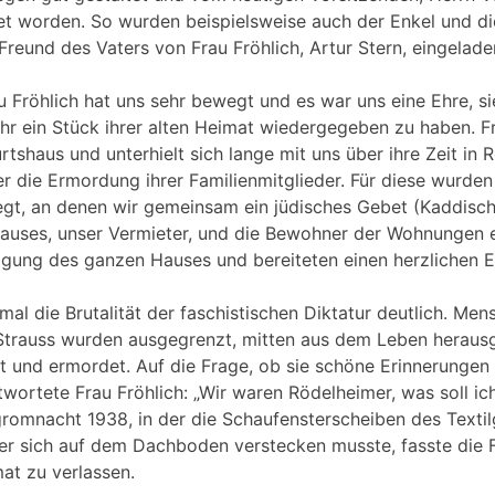
et worden. So wurden beispielsweise auch der Enkel und d
reund des Vaters von Frau Fröhlich, Artur Stern, eingelade
 Fröhlich hat uns sehr bewegt und es war uns eine Ehre, s
 ihr ein Stück ihrer alten Heimat wiedergegeben zu haben. F
rtshaus und unterhielt sich lange mit uns über ihre Zeit in 
r die Ermordung ihrer Familienmitglieder. Für diese wurden
legt, an denen wir gemeinsam ein jüdisches Gebet (Kaddisc
Hauses, unser Vermieter, und die Bewohner der Wohnungen 
tigung des ganzen Hauses und bereiteten einen herzlichen 
al die Brutalität der faschistischen Diktatur deutlich. Men
Strauss wurden ausgegrenzt, mitten aus dem Leben herausge
 und ermordet. Auf die Frage, ob sie schöne Erinnerungen a
wortete Frau Fröhlich: „Wir waren Rödelheimer, was soll ic
omnacht 1938, in der die Schaufensterscheiben des Textil
er sich auf dem Dachboden verstecken musste, fasste die 
mat zu verlassen.