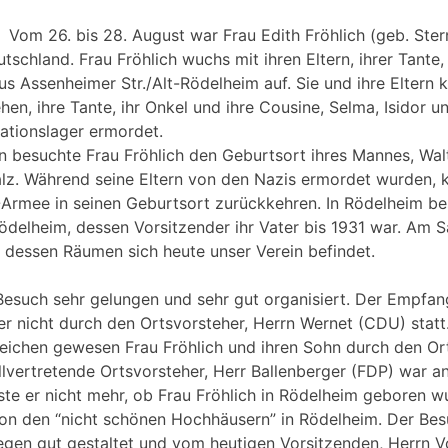
Vom 26. bis 28. August war Frau Edith Fröhlich (geb. Ste
utschland. Frau Fröhlich wuchs mit ihren Eltern, ihrer Tante
us Assenheimer Str./Alt-Rödelheim auf. Sie und ihre Eltern
hen, ihre Tante, ihr Onkel und ihre Cousine, Selma, Isidor 
ationslager ermordet.
 besuchte Frau Fröhlich den Geburtsort ihres Mannes, Walt
alz. Während seine Eltern von den Nazis ermordet wurden, k
-Armee in seinen Geburtsort zurückkehren. In Rödelheim b
Rödelheim, dessen Vorsitzender ihr Vater bis 1931 war. Am
in dessen Räumen sich heute unser Verein befindet.
Besuch sehr gelungen und sehr gut organisiert. Der Empfa
der nicht durch den Ortsvorsteher, Herrn Wernet (CDU) statt
ichen gewesen Frau Fröhlich und ihren Sohn durch den Or
lvertretende Ortsvorsteher, Herr Ballenberger (FDP) war a
ste er nicht mehr, ob Frau Fröhlich in Rödelheim geboren 
von den “nicht schönen Hochhäusern” in Rödelheim. Der Bes
gen gut gestaltet und vom heutigen Vorsitzenden, Herrn 